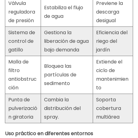
Válvula
Previene la
Estabiliza el flujo
reguladora
descarga
de agua
de presión
desigual
Sistema de
Gestiona la
Eficiencia del
control de
liberación de agua
riego del
gatillo
bajo demanda
jardín
Malla de
Extiende el
Bloquea las
filtro
ciclo de
partículas de
antiobstruc
mantenimien
sedimento
ción
to
Punta de
Cambia la
Soporta
pulverizació
distribución del
cobertura
n giratoria
spray.
multiárea
Uso práctico en diferentes entornos