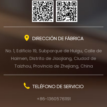
DIRECCIÓN DE FÁBRICA
No. 1, Edificio 19, Subparque de Huigu, Calle de
Haimen, Distrito de Jiaojiang, Ciudad de
Taizhou, Provincia de Zhejiang, China
TELÉFONO DE SERVICIO
+86-13605761191