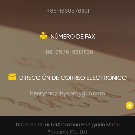
+86-13605761191
NÚMERO DE FAX
+86-0576-88121136
DIRECCIÓN DE CORREO ELECTRÓNICO
henryrao@hyspraygun.com
Derecho de autor©Taizhou Hangyuan Metal
Products Co., Ltd.