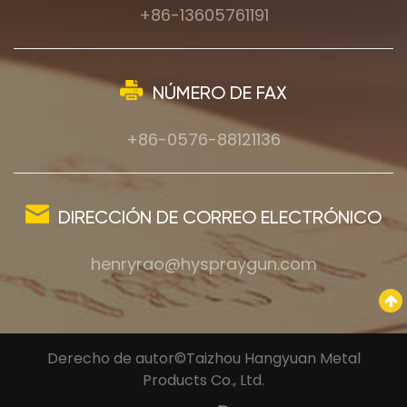
+86-13605761191
NÚMERO DE FAX
+86-0576-88121136
DIRECCIÓN DE CORREO ELECTRÓNICO
henryrao@hyspraygun.com
Derecho de autor©Taizhou Hangyuan Metal
Products Co., Ltd.