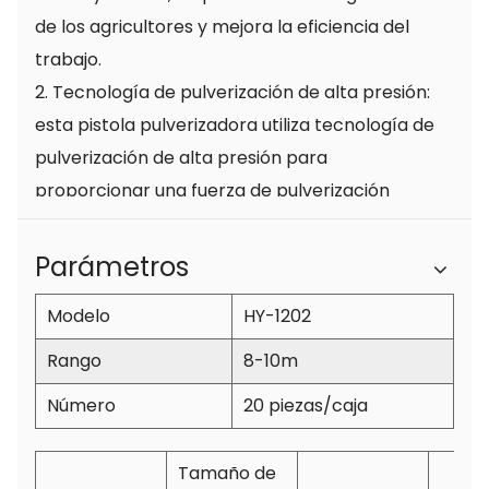
de los agricultores y mejora la eficiencia del
trabajo.
2. Tecnología de pulverización de alta presión:
esta pistola pulverizadora utiliza tecnología de
pulverización de alta presión para
proporcionar una fuerza de pulverización
potente y efectos de pulverización precisos. La
fumigación a alta presión puede garantizar una
Parámetros
mejor penetración de pesticidas y fertilizantes
Modelo
HY-1202
en las hojas y el suelo de los cultivos, mejorando
el efecto de la fumigación y la tasa de
Rango
8-10m
crecimiento de los cultivos. Al mismo tiempo,
Número
20 piezas/caja
también reduce el desperdicio de pesticidas y
fertilizantes químicos y reduce la
Tamaño de
contaminación ambiental.