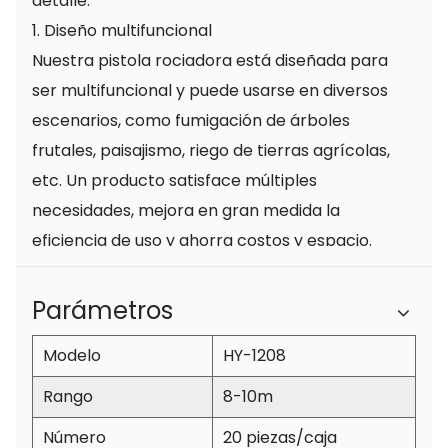
detalle:
1. Diseño multifuncional
Nuestra pistola rociadora está diseñada para
ser multifuncional y puede usarse en diversos
escenarios, como fumigación de árboles
frutales, paisajismo, riego de tierras agrícolas,
etc. Un producto satisface múltiples
necesidades, mejora en gran medida la
eficiencia de uso y ahorra costos y espacio.
2. Pulverización altamente eficiente
Utilizando tecnología de pulverización
Parámetros
avanzada, nuestra pistola larga puede producir
Modelo
HY-1208
una neblina de agua fina y uniforme, cubriendo
un área amplia y teniendo un efecto de
Rango
8-10m
pulverización evidente. Ya sea rociando
Número
20 piezas/caja