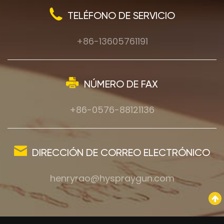
TELÉFONO DE SERVICIO
+86-13605761191
NÚMERO DE FAX
+86-0576-88121136
DIRECCIÓN DE CORREO ELECTRÓNICO
henryrao@hyspraygun.com