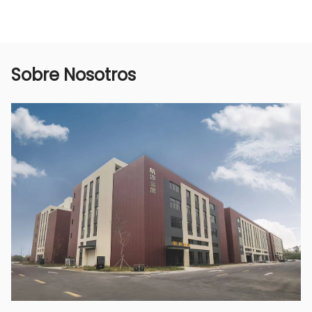
estándares y requisitos reglamentarios de
protección ambiental pertinentes. Durante el
uso, la pulverización es fina y el efecto de
pulverización es uniforme, lo que puede reducir
Sobre Nosotros
en gran medida el uso de pesticidas o
fertilizantes químicos, reducir la contaminación
ambiental y proteger el medio ambiente
ecológico.
9. Mejorar la eficiencia de la producción
Nuestras pistolas pulverizadoras para árboles
frutales están diseñadas científicamente y son
fáciles de operar, lo que puede mejorar en gran
medida la eficiencia de la producción agrícola.
Utilizando tecnología de pulverización
avanzada, se pueden pulverizar pesticidas o