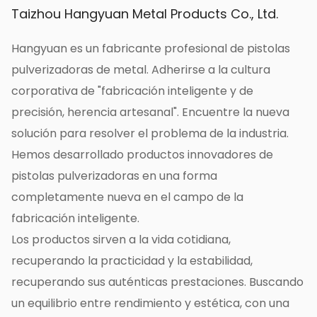
agua nebulizada de forma rápida y uniforme,
Taizhou Hangyuan Metal Products Co., Ltd.
cubriendo una amplia zona, ahorrando mano
Hangyuan es un fabricante profesional de pistolas
de obra y costes de materiales, y aumentando
pulverizadoras de metal. Adherirse a la cultura
el rendimiento de los cultivos.
corporativa de "fabricación inteligente y de
Nuestra pistola rociadora de agua y
precisión, herencia artesanal". Encuentre la nueva
nebulización para riego de jardines con
solución para resolver el problema de la industria.
pesticidas y árboles frutales es una
Hemos desarrollado productos innovadores de
herramienta de gestión agrícola con
pistolas pulverizadoras en una forma
rendimiento, calidad confiable y fácil
completamente nueva en el campo de la
operación. Tiene un diseño multifuncional,
fabricación inteligente.
rociado eficiente, diseño a prueba de viento,
Los productos sirven a la vida cotidiana,
materiales duraderos y artesanía exquisita,
recuperando la practicidad y la estabilidad,
diseño cómodo y fácil de usar, y una amplia
recuperando sus auténticas prestaciones. Buscando
gama de características y ventajas
un equilibrio entre rendimiento y estética, con una
excepcionales, como aplicabilidad y garantía