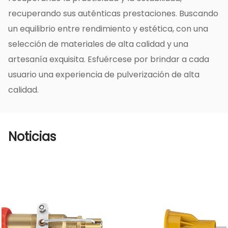
funcionamiento y el efecto de pulverización de
recuperando sus auténticas prestaciones. Buscando
agua de la boquilla, y encontrar y solucionar los
un equilibrio entre rendimiento y estética, con una
problemas a tiempo para garantizar el
selección de materiales de alta calidad y una
funcionamiento normal de la boquilla.
artesanía exquisita. Esfuércese por brindar a cada
- Uso razonable: durante el uso, tenga cuidado
usuario una experiencia de pulverización de alta
de no encender y apagar con frecuencia la
calidad.
fuente de agua para evitar golpes de presión
del agua y afectar la vida útil de la boquilla.
- Proteja la boquilla: cuando no esté en uso,
Noticias
puede considerar cubrir la cubierta protectora
de la boquilla para protegerla del sol y la lluvia
y extender la vida útil de la boquilla.
La instalación, uso y mantenimiento de la
boquilla de tres puntas de alta presión en
forma de abanico de plata galvanizada de