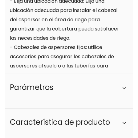
- Elija una ubicación adecuada: Elija una
ubicación adecuada para instalar el cabezal
del aspersor en el área de riego para
garantizar que la cobertura pueda satisfacer
las necesidades de riego.
- Cabezales de aspersores fijos: utilice
accesorios para asegurar los cabezales de
aspersores al suelo o a las tuberías para
garantizar que no se puedan mover ni inclinar
debido a la presión del agua o el viento.
Parámetros
- Conecte la tubería de agua: Conecte la
tubería de agua al cabezal del aspersor,
asegurándose de que la conexión esté bien
Característica de producto
sellada para evitar fugas de agua.
2. Precauciones de uso: