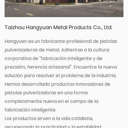
eliminar el polvo, la tierra y los residuos
acumulados y mantener la boquilla suave y
funcionando correctamente.
Taizhou Hangyuan Metal Products Co., Ltd.
- Verifique las conexiones: verifique
periódicamente si la conexión entre la boquilla
Hangyuan es un fabricante profesional de pistolas
y la tubería de agua está suelta o tiene fugas, y
pulverizadoras de metal. Adherirse a la cultura
ajuste o reemplace el sello a tiempo.
corporativa de "fabricación inteligente y de
- Evitar la congelación: En la estación fría,
precisión, herencia artesanal". Encuentre la nueva
preste atención para evitar que la boquilla se
solución para resolver el problema de la industria.
congele. Puede tomar medidas de
Hemos desarrollado productos innovadores de
calentamiento o aislamiento para evitar que la
pistolas pulverizadoras en una forma
boquilla se agriete o dañe por congelación.
completamente nueva en el campo de la
4. Sugerencias de uso:
fabricación inteligente.
- Inspección periódica: se recomienda
Los productos sirven a la vida cotidiana,
comprobar periódicamente el estado de
recuperando la practicidad y la estabilidad,