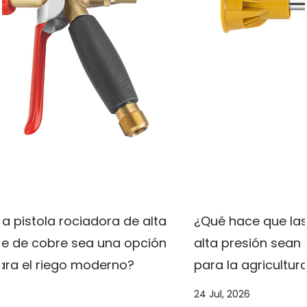
cobre de 129 g es crucial para garantizar su uso
normal y extender su vida útil. Los métodos de
instalación correctos, las precauciones y las
medidas de mantenimiento diario pueden
proteger eficazmente la estructura y el efecto
de pulverización del cabezal del aspersor para
que pueda proporcionar de forma continua y
estable un soporte de riego eficiente para
tierras agrícolas, huertos y paisajes urbanos.
a
¿Qué hace que las pistolas atomizadoras d
n
alta presión sean una opción más inteligent
para la agricultura moderna?
24 Jul, 2026