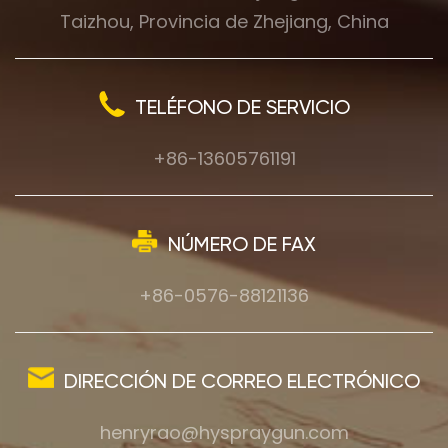
Taizhou, Provincia de Zhejiang, China
TELÉFONO DE SERVICIO
+86-13605761191
NÚMERO DE FAX
+86-0576-88121136
DIRECCIÓN DE CORREO ELECTRÓNICO
henryrao@hyspraygun.com