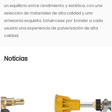
flores y plantas de jardín para mantener las
un equilibrio entre rendimiento y estética, con una
plantas sanas y hermosas.
selección de materiales de alta calidad y una
Nuestra pistola rociadora agrícola de varilla
artesanía exquisita. Esfuércese por brindar a cada
recta, cabeza plana y tapa de cobre de 391 g
usuario una experiencia de pulverización de alta
tiene un importante valor de aplicación en el
calidad.
campo agrícola. Sus características incluyen
diseño de cabeza plana con tapa de cobre,
estructura de varilla recta, ligero y fácil de
Noticias
operar, duradero y confiable. Al mismo tiempo,
sus ventajas incluyen una amplia gama de
pulverización, ajuste flexible, ahorro eficiente
de agua y aplicación multifuncional.
Desempeña un papel importante en la
aplicación de pesticidas agrícolas,
mantenimiento de parques y trabajos de