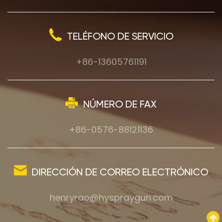
TELÉFONO DE SERVICIO
+86-13605761191
NÚMERO DE FAX
+86-0576-88121136
DIRECCIÓN DE CORREO ELECTRÓNICO
henryrao@hyspraygun.com