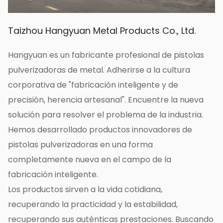
también se puede utilizar para trabajos de
jardinería, riego y limpieza, con una amplia
Taizhou Hangyuan Metal Products Co., Ltd.
gama de escenarios de aplicación.
3. Escenarios de aplicación:
Hangyuan es un fabricante profesional de pistolas
1. Aplicación de pesticidas agrícolas: esta
pulverizadoras de metal. Adherirse a la cultura
pistola pulverizadora es una herramienta de
corporativa de "fabricación inteligente y de
pulverización eficaz en el campo agrícola y se
precisión, herencia artesanal". Encuentre la nueva
puede utilizar en huertos, plantaciones de
solución para resolver el problema de la industria.
hortalizas y cultivos extensivos. Capaz de rociar
Hemos desarrollado productos innovadores de
uniformemente pesticidas, insecticidas y
pistolas pulverizadoras en una forma
nutrientes para aumentar el crecimiento y el
completamente nueva en el campo de la
rendimiento de las plantas.
fabricación inteligente.
2. Mantenimiento de parques y macizos de
Los productos sirven a la vida cotidiana,
flores: esta pistola rociadora se puede utilizar
recuperando la practicidad y la estabilidad,
para rociar y mantener parques, macizos de
recuperando sus auténticas prestaciones. Buscando