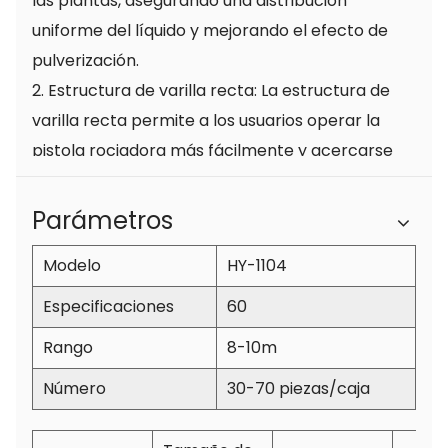
las plantas, asegurando una distribución
uniforme del líquido y mejorando el efecto de
pulverización.
2. Estructura de varilla recta: La estructura de
varilla recta permite a los usuarios operar la
pistola rociadora más fácilmente y acercarse
a las plantas para rociar sin dañarlas. Al mismo
tiempo, la estructura de poste recto también
Parámetros
proporciona mayor estabilidad y flexibilidad.
Modelo
HY-1104
3. Ligera y fácil de operar: la pistola rociadora
pesa solo 391 g, lo cual es muy liviana y fácil de
Especificaciones
60
transportar y operar. El diseño humanizado
Rango
8-10m
permite a los usuarios trabajar fácilmente
Número
30-70 piezas/caja
durante largos períodos de tiempo y reducir la
fatiga.